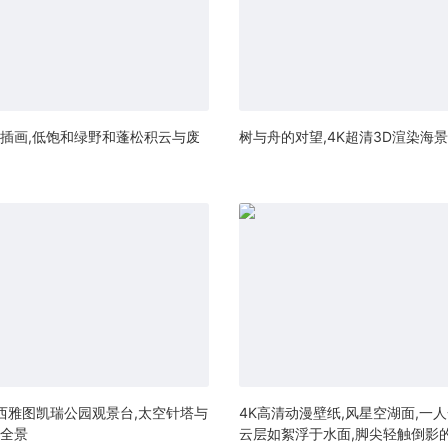
插画,低饱和绿野和蓬松积云与废
树与舟的对望,4K超清3D渲染海
:西雅图凯瑞公园观景台,太空针塔与
4K高清动漫壁纸,风星空湖面,一人
全景
云层如絮浮于水面,脚尖轻触倒影