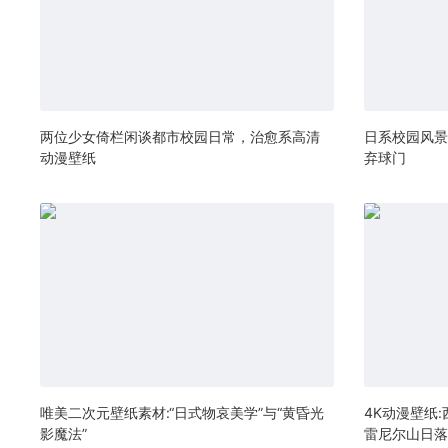
两位少女倚栏闲谈都市校园日常，治愈系高清
日系校园风景
动漫壁纸
弃球门
唯美二次元壁纸素材:“日式物哀美学”与“黄昏光
4K动漫壁纸
影魔法”
雷尼尔山日落