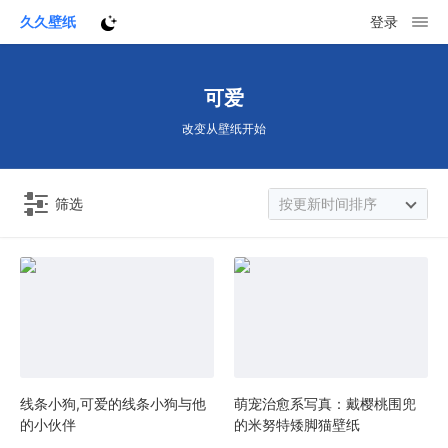
久久壁纸
登录
可爱
改变从壁纸开始
筛选
按更新时间排序
线条小狗,可爱的线条小狗与他
萌宠治愈系写真：戴樱桃围兜
的小伙伴
的米努特矮脚猫壁纸