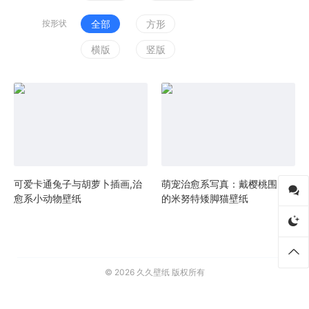
按形状
全部
方形
横版
竖版
可爱卡通兔子与胡萝卜插画,治
萌宠治愈系写真：戴樱桃围兜
愈系小动物壁纸
的米努特矮脚猫壁纸
© 2026
久久壁纸
版权所有