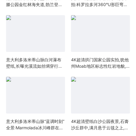
滕公园金红林海夹道,勃兰登堡
拍:科罗拉多河360°U形巨弯穿
门轴线直指电视塔,4K超清城市
行红层峡谷,晨光下砂岩如熔金
与自然共生杰作
流动,4K超清国家地理级风光壁
纸
意大利多洛米蒂山脉白河瀑布
4K超清拱门国家公园实拍,犹他
壁纸,长曝光溪流如丝绸穿行巨
州Moab地区标志性红岩地貌,
岩,远山云雾中隐现彩虹壁纸
阳光下的层理砂岩与耐旱植被
壁纸
意大利多洛米蒂山脉“蓝调时刻”
4K超清壁纸白沙公园夜景,石膏
全景:Marmolada冰川峰群在暮
沙丘群中,满月悬于云毯之上,沙
色中泛紫光,山谷灯火如星链蜿
漠植物剪影如诗如画