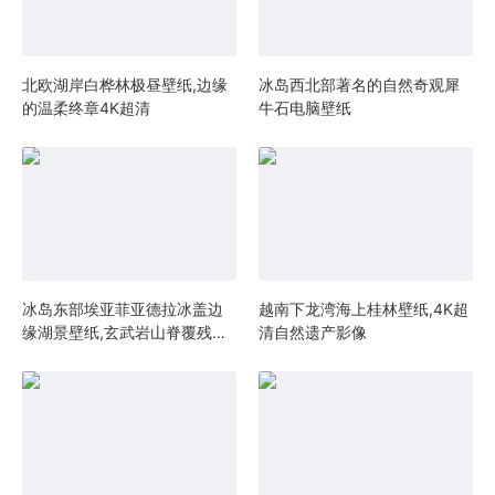
北欧湖岸白桦林极昼壁纸,边缘
冰岛西北部著名的自然奇观犀
的温柔终章4K超清
牛石电脑壁纸
冰岛东部埃亚菲亚德拉冰盖边
越南下龙湾海上桂林壁纸,4K超
缘湖景壁纸,玄武岩山脊覆残雪
清自然遗产影像
4K超清北欧冷调风光