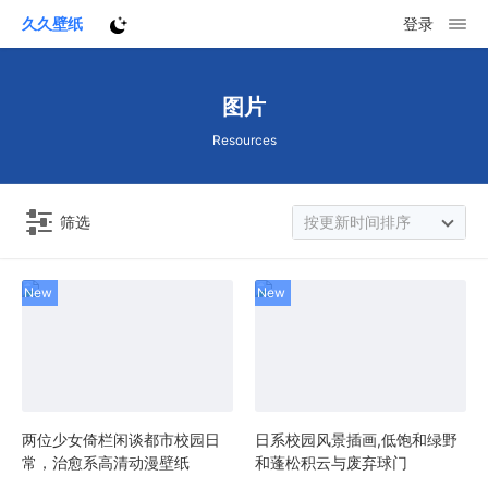
久久壁纸
登录
图片
Resources
筛选
按更新时间排序
两位少女倚栏闲谈都市校园日
日系校园风景插画,低饱和绿野
常，治愈系高清动漫壁纸
和蓬松积云与废弃球门