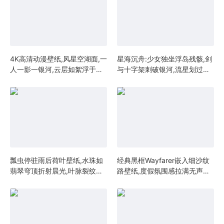
4K高清动漫壁纸,风星空湖面,一
星海沉舟:少女独坐浮岛残骸,剑
人一影一银河,云层如絮浮于水
与十字架刺破银河,流星划过黄
面,脚尖轻触倒影的刹那,时间静
昏云层,4K超清日系幻想插画,神
止成永恒
隐级宇宙孤独美学
瓢虫停驻雨后荷叶壁纸,水珠如
经典黑框Wayfarer嵌入细沙纹
翡翠穹顶折射晨光,叶脉裂纹间
路壁纸,度假氛围感拉满无声主
的生命微宇宙
角