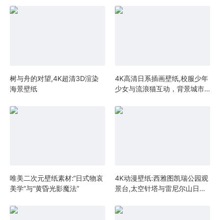
树与舟的对望,4K超清3D渲染
4K高清日系插画壁纸,校服少年
海景壁纸
少女与流浪猫互动，背景城市
轮廓朦胧
唯美二次元壁纸素材:“日式物哀
4K动漫壁纸:西雅图凯瑞公园观
美学”与“黄昏光影魔法”
景台,太空针塔与雷尼尔山日落
全景