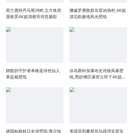
荷兰鹿特丹马斯河畔,立方体房
挪威罗弗敦群岛雷讷渔村,4K超
屋夜景4K超清都市诗意摄影
清北欧极地风光壁纸
静默的守护者单株蓝绿色仙人
冰岛斯科加瀑布史诗级风暴壁
掌盆栽壁纸
纸,黑砂滩巨瀑穿云而下4K超清
北欧自然敬畏感
德国柏林秋日史诗壁纸:蒂尔加
美国亚利桑那州马蹄湾全景实