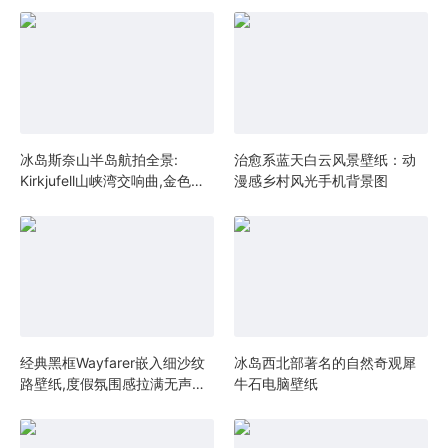
冰岛斯奈山半岛航拍全景:
治愈系蓝天白云风景壁纸：动
Kirkjufell山峡湾交响曲,金色秋
漫感乡村风光手机背景图
原蜿蜒公路与层叠玄武岩地貌
风景壁纸
经典黑框Wayfarer嵌入细沙纹
冰岛西北部著名的自然奇观犀
路壁纸,度假氛围感拉满无声主
牛石电脑壁纸
角