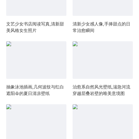
文艺少女书店阅读写真,清新甜
清新少女感人像,手捧甜点的日
美风格女生照片
常治愈瞬间
抽象泳池插画,几何波纹与红白
治愈系自然风光壁纸,湍急河流
遮阳伞的夏日清凉壁纸
穿越层叠岩壁的唯美意境图