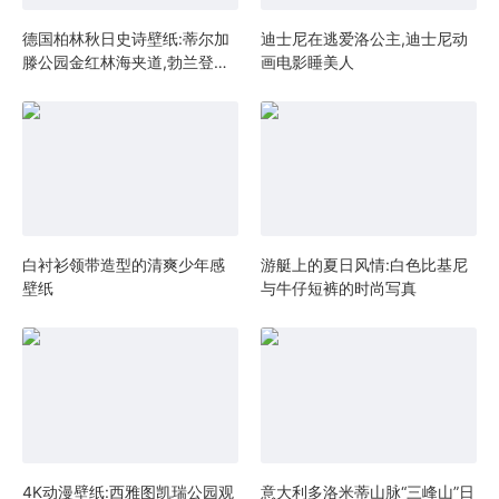
德国柏林秋日史诗壁纸:蒂尔加
迪士尼在逃爱洛公主,迪士尼动
滕公园金红林海夹道,勃兰登堡
画电影睡美人
门轴线直指电视塔,4K超清城市
与自然共生杰作
白衬衫领带造型的清爽少年感
游艇上的夏日风情:白色比基尼
壁纸
与牛仔短裤的时尚写真
4K动漫壁纸:西雅图凯瑞公园观
意大利多洛米蒂山脉“三峰山”日