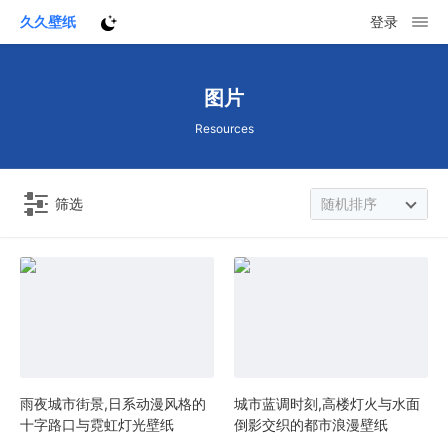
久久壁纸
登录
图片
Resources
筛选
随机排序
雨夜城市街景,日系动漫风格的
城市蓝调时刻,高楼灯火与水面
十字路口与霓虹灯光壁纸
倒影交织的都市浪漫壁纸