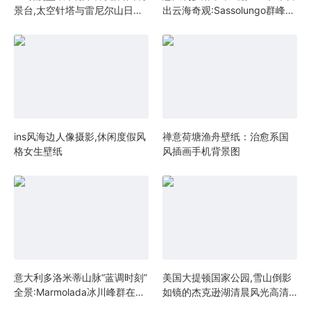
景台,太空针塔与雷尼尔山日落
出云海奇观:Sassolungo群峰隐
全景
现于薄雾，阿尔卑斯秘境徒步
小径高清壁纸
ins风海边人像摄影,休闲度假风
禅意荷塘渔舟壁纸：治愈系国
格女生壁纸
风插画手机背景图
意大利多洛米蒂山脉“蓝调时刻”
美国大提顿国家公园,雪山倒影
全景:Marmolada冰川峰群在暮
如镜的杰克逊湖清晨风光高清
色中泛紫光,山谷灯火如星链蜿
壁纸