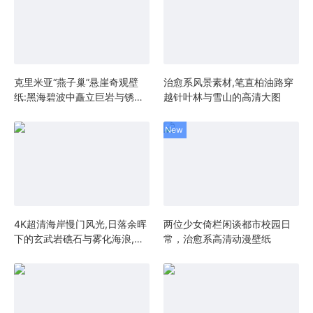
克里米亚“燕子巢”悬崖奇观壁
治愈系风景素材,笔直柏油路穿
纸:黑海碧波中矗立巨岩与锈蚀
越针叶林与雪山的高清大图
木桩,乌克兰南部海岸标志性风
光
4K超清海岸慢门风光,日落余晖
两位少女倚栏闲谈都市校园日
下的玄武岩礁石与雾化海浪,治
常，治愈系高清动漫壁纸
愈系自然壁纸首选