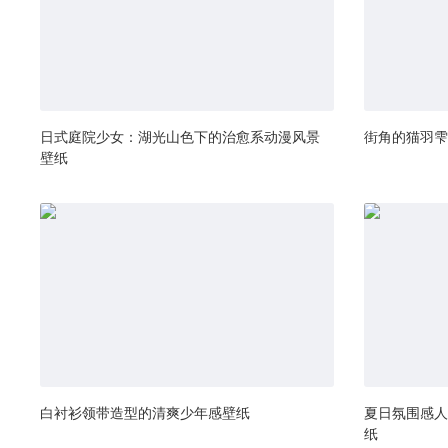
日式庭院少女：湖光山色下的治愈系动漫风景
街角的猫羽雫
壁纸
白衬衫领带造型的清爽少年感壁纸
夏日氛围感人
纸