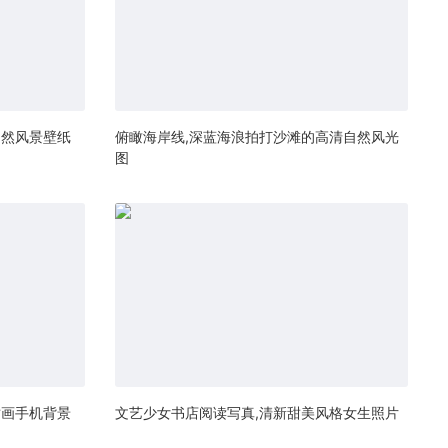
自然风景壁纸
俯瞰海岸线,深蓝海浪拍打沙滩的高清自然风光
图
插画手机背景
文艺少女书店阅读写真,清新甜美风格女生照片