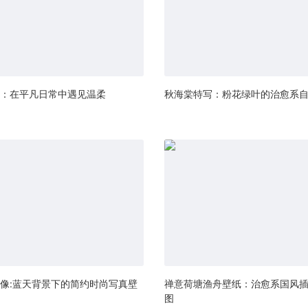
：在平凡日常中遇见温柔
秋海棠特写：粉花绿叶的治愈系
像:蓝天背景下的简约时尚写真壁
禅意荷塘渔舟壁纸：治愈系国风
图