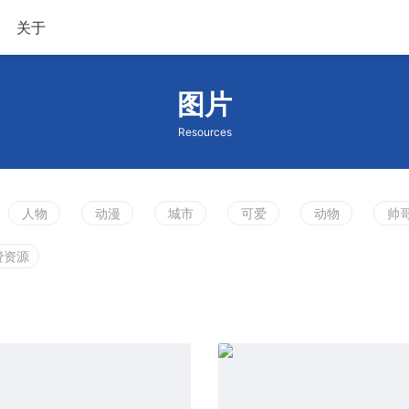
关于
图片
Resources
人物
动漫
城市
可爱
动物
帅
费资源