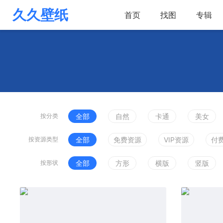
久久壁纸
首页
找图
专辑
按分类
全部
自然
卡通
美女
按资源类型
全部
免费资源
VIP资源
付
按形状
全部
方形
横版
竖版